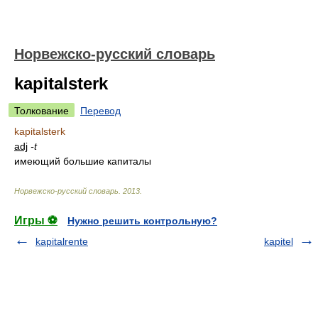
Норвежско-русский словарь
kapitalsterk
Толкование
Перевод
kapitalsterk
adj
-t
имеющий большие капиталы
Норвежско-русский словарь
.
2013
.
Игры ⚽
Нужно решить контрольную?
kapitalrente
kapitel